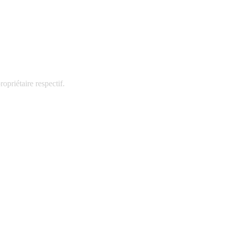
autres technologies similaires.
d'accord.
opriétaire respectif.