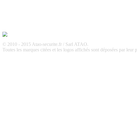
REMARQUE ! Ce site utilise des cookies et 
Si vous ne changez pas les paramètres de votre navigateur, vous êtes 
J'ai compris
© 2010 - 2015 Atao-securite.fr / Sarl ATAO.
Toutes les marques citées et les logos affichés sont déposées par leur pr